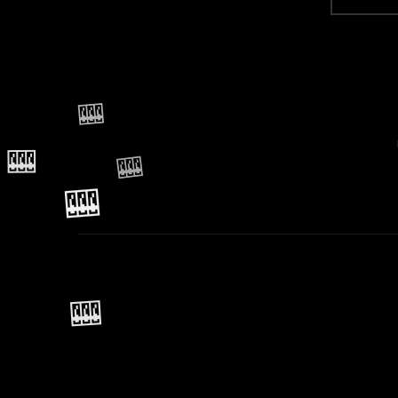
🎰
🎰
🎰
🎰
🎰