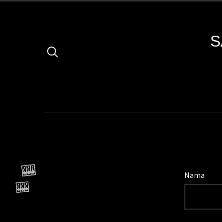
S
Nama
🎰
🎰