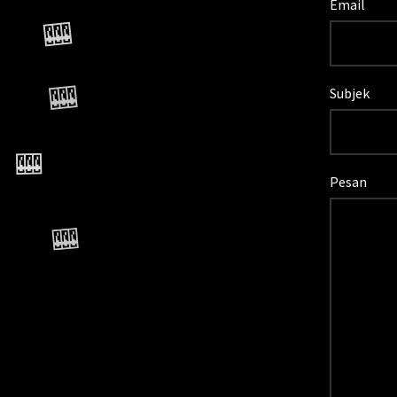
Email
🎰
Subjek
🎰
Pesan
🎰
🎰